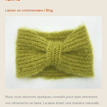
en
Laisser un commentaire
/
Blog
laine
Nous vous donnons quelques conseils pour bien entretenir
vos vêtements en laine. La laine étant une matière naturelle,