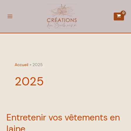
Aller
au
contenu
Accueil
2025
2025
Entretenir vos vêtements en
Entretenir
vos
laine
vêtements