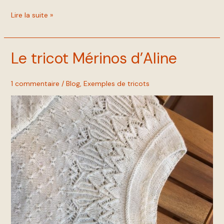
Lire la suite »
Le tricot Mérinos d’Aline
Le
tricot
Mérinos
1 commentaire
/
Blog
,
Exemples de tricots
d’Aline