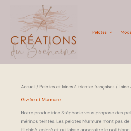
Aller
au
contenu
Pelotes
Mod
Accueil
/
Pelotes et laines à tricoter françaises
/
Laine
Givrée et Murmure
Notre productrice Stéphanie vous propose des pelo
mérinos teintés. Les pelotes Murmure n’ont pas de te
fil chiné, coloré et qui laisse apparaitre le poil blan