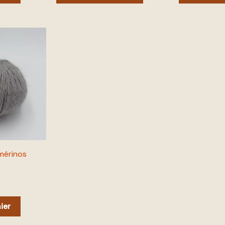
mérinos
ier