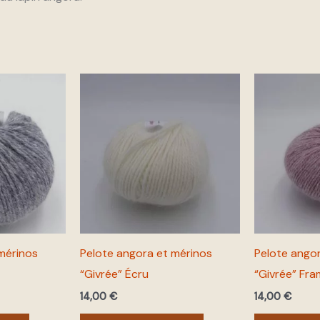
mérinos
Pelote angora et mérinos
Pelote ango
“Givrée” Écru
“Givrée” Fr
14,00
€
14,00
€