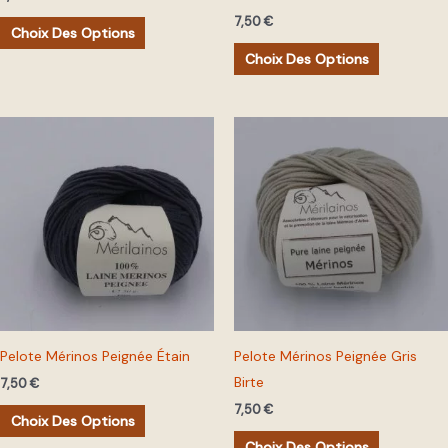
sur
sur
7,50
€
la
la
Choix Des Options
page
page
Choix Des Options
du
du
produit
produit
Ce
Ce
produit
produit
a
a
plusieurs
plusieurs
variations.
variations.
Les
Les
options
options
peuvent
peuvent
être
être
Pelote Mérinos Peignée Étain
Pelote Mérinos Peignée Gris
choisies
choisies
Birte
7,50
€
sur
sur
7,50
€
la
la
Choix Des Options
page
page
Choix Des Options