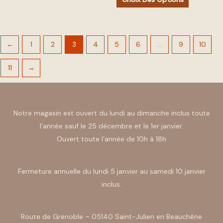
du
du
produit
produit
←
1
2
3
4
5
6
…
9
10
11
→
Notre magasin est ouvert du lundi au dimanche inclus toute
l’année sauf le 25 décembre et le 1er janvier.
Ouvert toute l’année de 10h à 18h
Fermeture annuelle du lundi 5 janvier au samedi 10 janvier
inclus.
Route de Grenoble – 05140 Saint-Julien en Beauchêne