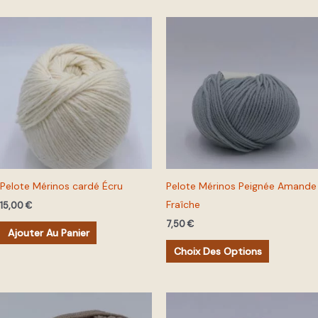
Ce
produit
a
plusieurs
variations.
Les
options
peuvent
être
Pelote Mérinos cardé Écru
Pelote Mérinos Peignée Amande
choisies
Fraîche
15,00
€
sur
7,50
€
la
Ajouter Au Panier
page
Choix Des Options
du
produit
Ce
Ce