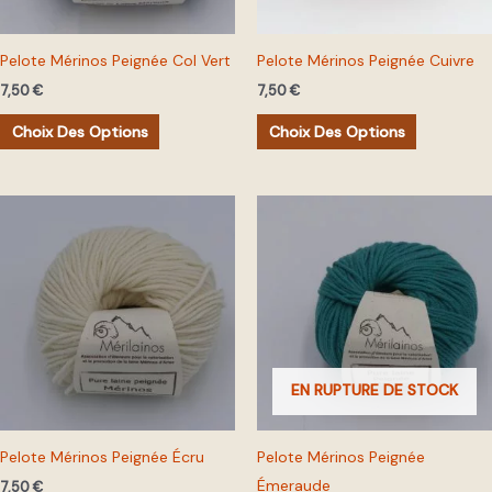
peuvent
peuvent
être
être
Pelote Mérinos Peignée Col Vert
Pelote Mérinos Peignée Cuivre
choisies
choisies
7,50
€
7,50
€
sur
sur
la
la
Choix Des Options
Choix Des Options
page
page
du
du
Ce
Ce
produit
produit
produit
produit
a
a
plusieurs
plusieurs
variations.
variations.
Les
Les
options
options
EN RUPTURE DE STOCK
peuvent
peuvent
être
être
Pelote Mérinos Peignée Écru
Pelote Mérinos Peignée
choisies
choisies
Émeraude
7,50
€