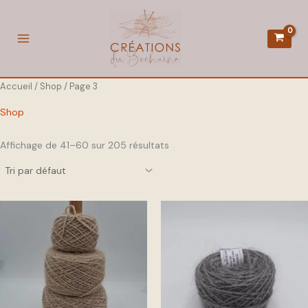
Aller
au
contenu
Accueil
/
Shop
/ Page 3
Shop
Affichage de 41–60 sur 205 résultats
Plage
Ce
de
produit
prix :
14,00 €
a
à
56,00 €
plusieurs
variations.
Les