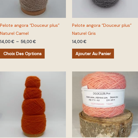
options
peuvent
être
Pelote angora “Douceur plus”
Pelote angora “Douceur plus”
choisies
Naturel Camel
Naturel Gris
sur
14,00
€
–
56,00
€
14,00
€
la
page
Choix Des Options
Ajouter Au Panier
du
produit
Ce
produit
a
plusieurs
variations.
Les
options
peuvent