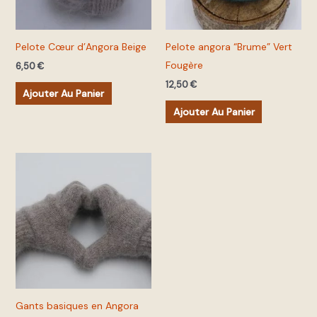
Pelote Cœur d’Angora Beige
Pelote angora “Brume” Vert
Fougère
6,50
€
12,50
€
Ajouter Au Panier
Ajouter Au Panier
Ce
produit
a
plusieurs
variations.
Les
options
peuvent
Gants basiques en Angora
être