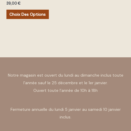
39,00
€
choisies
sur
Choix Des Options
la
page
du
produit
Notre magasin est ouvert du lundi au dimanche inclus toute
l’année sauf le 25 décembre et le 1er janvier.
Ouvert toute l’année de 10h à 18h
Fermeture annuelle du lundi 5 janvier au samedi 10 janvier
inclus.