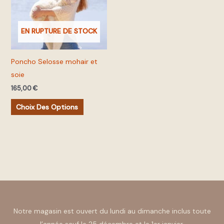
variations.
Les
EN RUPTURE DE STOCK
options
peuvent
Poncho Selosse mohair et
être
soie
choisies
165,00
€
sur
la
Choix Des Options
page
du
produit
Notre magasin est ouvert du lundi au dimanche inclus toute
l’année sauf le 25 décembre et le 1er janvier.