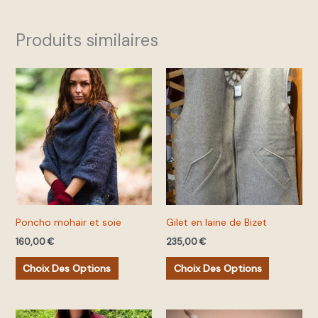
Produits similaires
Ce
Ce
produit
produit
a
a
plusieurs
plusieurs
variations.
variations.
Les
Les
options
options
peuvent
peuvent
Poncho mohair et soie
Gilet en laine de Bizet
être
être
160,00
€
235,00
€
choisies
choisies
sur
sur
Choix Des Options
Choix Des Options
la
la
page
page
du
du