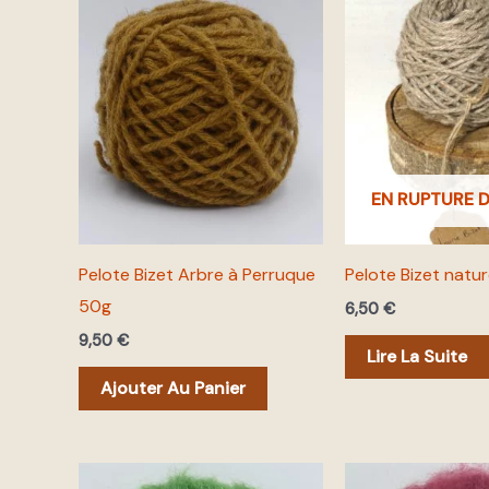
EN RUPTURE 
Pelote Bizet Arbre à Perruque
Pelote Bizet natur
50g
6,50
€
9,50
€
Lire La Suite
Ajouter Au Panier