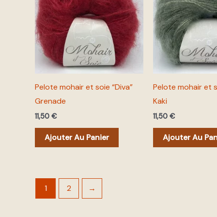
Pelote mohair et soie “Diva”
Pelote mohair et s
Grenade
Kaki
11,50
€
11,50
€
Ajouter Au Panier
Ajouter Au Pan
1
2
→