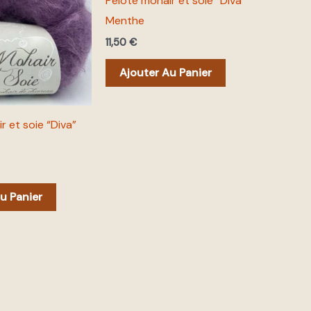
Pelote mohair et soie “Diva”
Menthe
11,50
€
Ajouter Au Panier
r et soie “Diva”
u Panier