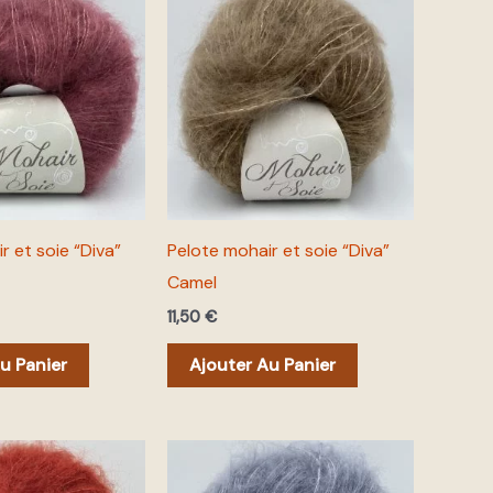
r et soie “Diva”
Pelote mohair et soie “Diva”
Camel
11,50
€
u Panier
Ajouter Au Panier