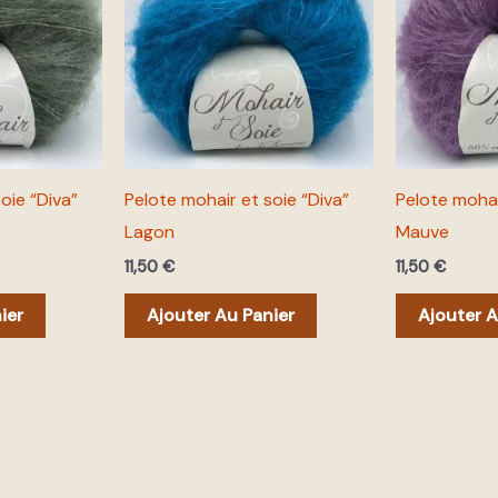
oie “Diva”
Pelote mohair et soie “Diva”
Pelote mohai
Lagon
Mauve
11,50
€
11,50
€
ier
Ajouter Au Panier
Ajouter A