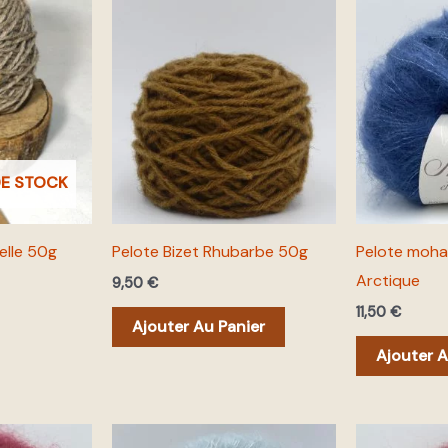
DE STOCK
elle 50g
Pelote Bizet Rhubarbe 50g
Pelote mohai
Arctique
9,50
€
11,50
€
Ajouter Au Panier
Ajouter A