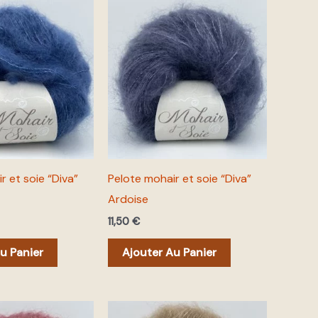
r et soie “Diva”
Pelote mohair et soie “Diva”
Ardoise
11,50
€
u Panier
Ajouter Au Panier