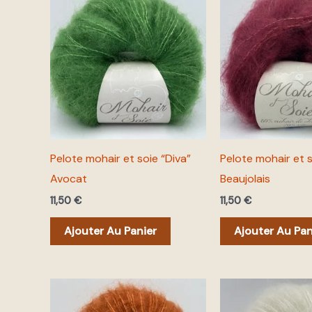
Pelote mohair et soie “Diva”
Pelote mohair et s
Avocat
Beaujolais
11,50
€
11,50
€
Ajouter Au Panier
Ajouter Au Pan