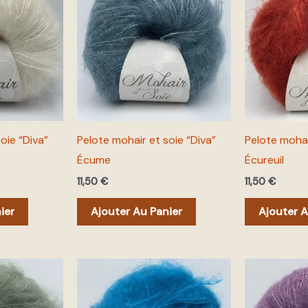
oie “Diva”
Pelote mohair et soie “Diva”
Pelote mohai
Écume
Écureuil
11,50
€
11,50
€
ier
Ajouter Au Panier
Ajouter A