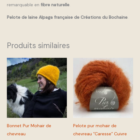
remarquable en
fibre naturelle
.
Pelote de laine Alpaga française de Créations du Bochaine
.
Produits similaires
Ce
produit
a
plusieurs
variations.
Les
options
peuvent
Bonnet Pur Mohair de
Pelote pur mohair de
être
chevreau
chevreau “Caresse” Cuivre
choisies