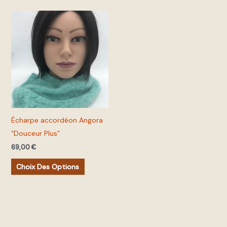
du
produit
Ce
produit
a
plusieurs
variations.
Les
options
peuvent
Écharpe accordéon Angora
être
“Douceur Plus”
choisies
69,00
€
sur
la
Choix Des Options
page
du
produit