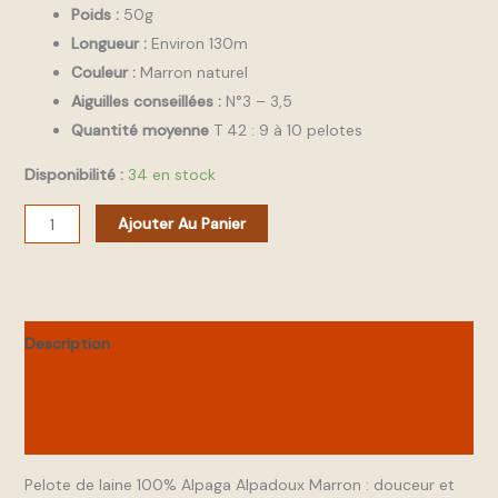
Poids :
50g
Longueur :
Environ 130m
Couleur :
Marron naturel
Aiguilles conseillées :
N°3 – 3,5
Quantité moyenne
T 42 : 9 à 10 pelotes
Disponibilité :
34 en stock
Ajouter Au Panier
Description
Informations complémentaires
Avis (0)
Pelote de laine 100% Alpaga Alpadoux Marron : douceur et