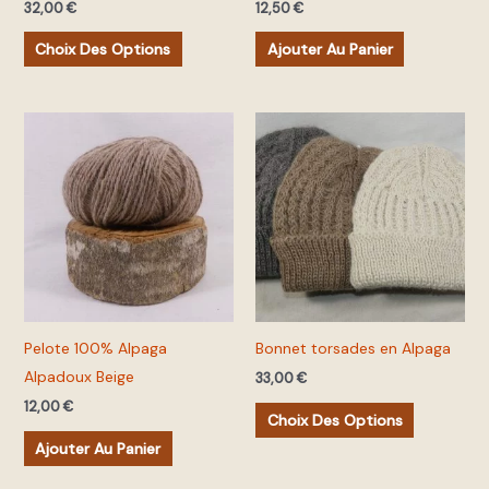
32,00
€
12,50
€
sur
la
Choix Des Options
Ajouter Au Panier
page
du
produit
Ce
produit
a
plusieurs
variations.
Les
options
peuvent
Pelote 100% Alpaga
Bonnet torsades en Alpaga
être
Alpadoux Beige
33,00
€
choisies
12,00
€
sur
Choix Des Options
la
Ajouter Au Panier
page