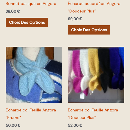
Bonnet basique en Angora
Écharpe accordéon Angora
être
être
“Douceur Plus”
choisies
choisies
38,00
€
sur
sur
69,00
€
Choix Des Options
la
la
Choix Des Options
page
page
du
du
produit
produit
Ce
Ce
produit
produit
a
a
plusieurs
plusieurs
variations.
variations.
Les
Les
options
options
peuvent
peuvent
Écharpe col Feuille Angora
Écharpe col Feuille Angora
être
être
“Brume”
“Douceur Plus”
choisies
choisies
sur
sur
50,00
€
52,00
€