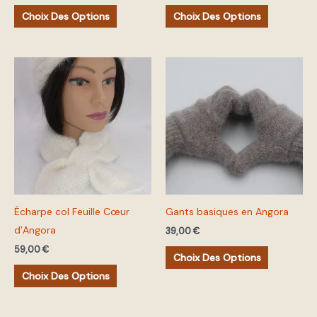
la
la
Choix Des Options
Choix Des Options
page
page
du
du
produit
produit
Ce
Ce
produit
produit
a
a
plusieurs
plusieurs
variations.
variations.
Les
Les
options
options
peuvent
peuvent
Écharpe col Feuille Cœur
Gants basiques en Angora
être
être
d’Angora
choisies
choisies
39,00
€
sur
sur
59,00
€
Choix Des Options
la
la
Choix Des Options
page
page
du
du