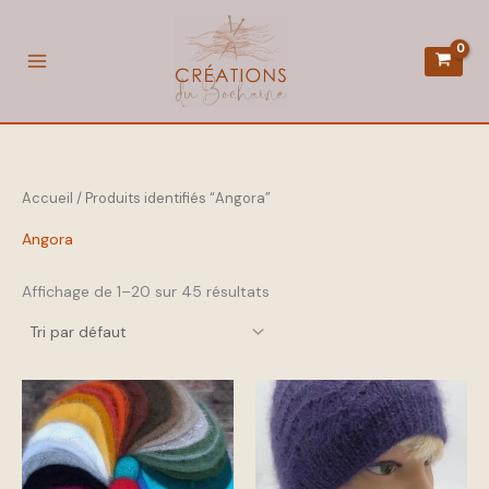
Aller
au
contenu
Accueil
/ Produits identifiés “Angora”
Angora
Affichage de 1–20 sur 45 résultats
Ce
Ce
produit
produit
a
a
plusieurs
plusieurs