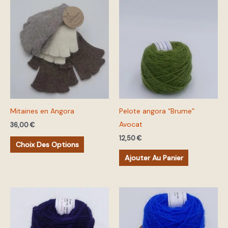
produit
produit
Ce
produit
a
plusieurs
variations.
Les
options
peuvent
Mitaines en Angora
Pelote angora “Brume”
être
Avocat
choisies
36,00
€
sur
12,50
€
Choix Des Options
la
Ajouter Au Panier
page
du
produit