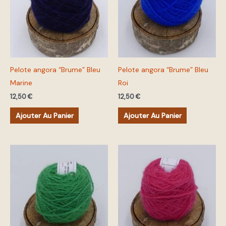
Pelote angora “Brume” Bleu
Pelote angora “Brume” Bleu
Marine
Roi
12,50
€
12,50
€
Ajouter Au Panier
Ajouter Au Panier