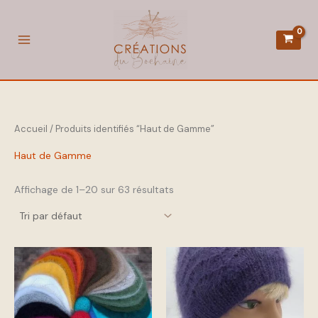
Aller
au
contenu
Accueil
/ Produits identifiés “Haut de Gamme”
Haut de Gamme
Affichage de 1–20 sur 63 résultats
Ce
Ce
produit
produit
a
a
plusieurs
plusieurs