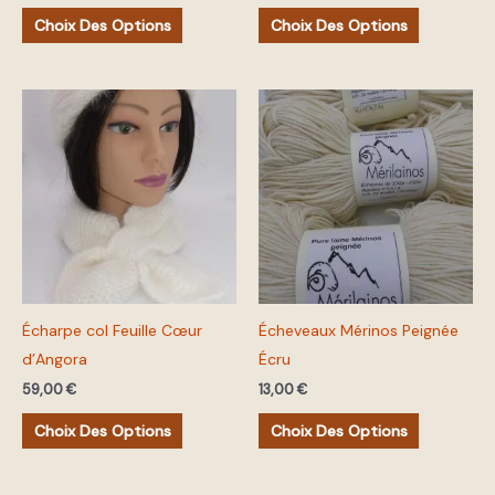
la
la
Choix Des Options
Choix Des Options
page
page
du
du
produit
produit
Ce
Ce
produit
produit
a
a
plusieurs
plusieurs
variations.
variations.
Les
Les
options
options
peuvent
peuvent
Écharpe col Feuille Cœur
Écheveaux Mérinos Peignée
être
être
d’Angora
Écru
choisies
choisies
sur
sur
59,00
€
13,00
€
la
la
Choix Des Options
Choix Des Options
page
page
du
du