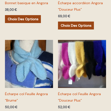
Bonnet basique en Angora
Écharpe accordéon Angora
être
être
“Douceur Plus”
choisies
choisies
38,00
€
sur
sur
69,00
€
Choix Des Options
la
la
Choix Des Options
page
page
du
du
produit
produit
Ce
Ce
produit
produit
a
a
plusieurs
plusieurs
variations.
variations.
Les
Les
options
options
peuvent
peuvent
Écharpe col Feuille Angora
Écharpe col Feuille Angora
être
être
“Brume”
“Douceur Plus”
choisies
choisies
sur
sur
50,00
€
52,00
€