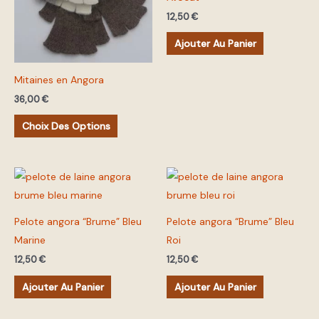
variations.
12,50
€
Les
Ajouter Au Panier
options
peuvent
Mitaines en Angora
être
choisies
36,00
€
sur
Choix Des Options
la
page
du
produit
Pelote angora “Brume” Bleu
Pelote angora “Brume” Bleu
Marine
Roi
12,50
€
12,50
€
Ajouter Au Panier
Ajouter Au Panier