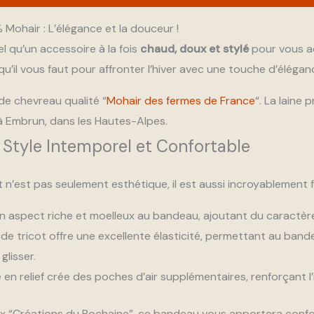
Mohair : L’élégance et la douceur !
tel qu’un accessoire à la fois
chaud, doux et stylé
pour vous a
qu’il vous faut pour affronter l’hiver avec une touche d’élégan
de chevreau qualité “
Mohair des fermes de France
“. La laine
 Embrun, dans les Hautes-Alpes.
 Style Intemporel et Confortable
t n’est pas seulement esthétique, il est aussi incroyablement
n aspect riche et moelleux au bandeau, ajoutant du caractère
de tricot offre une excellente élasticité, permettant au ban
glisser.
en relief crée des poches d’air supplémentaires, renforçant l
ux “Créations du Bochaine”, ce bandeau vous apportera confort