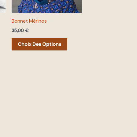
vent
peuvent
être
Bonnet Mérinos
sies
choisies
35,00
€
sur
la
Choix Des Options
e
page
du
uit
produit