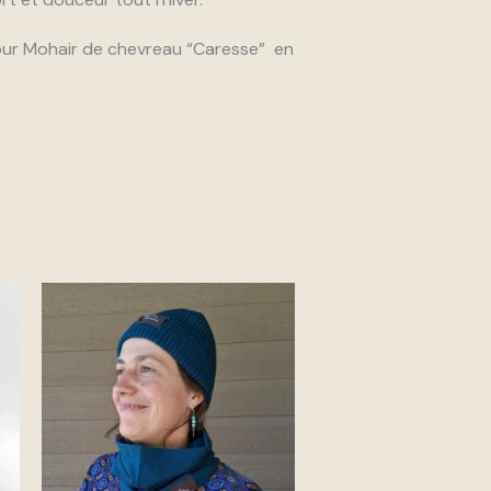
ur Mohair de chevreau “Caresse” en
Ce
uit
produit
a
ieurs
plusieurs
ations.
variations.
Les
ons
options