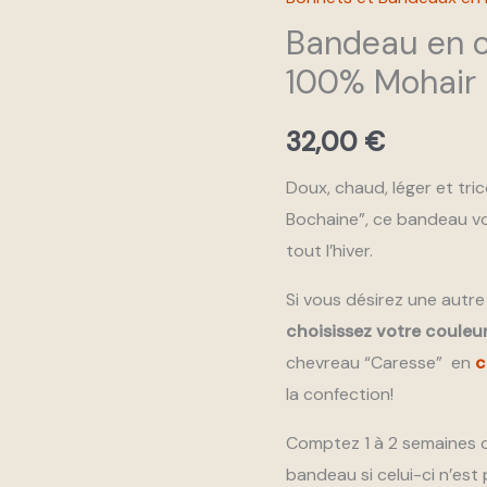
en
Bandeau en c
côtes
100% Mohair
anglaises
100%
32,00
€
Mohair
Doux, chaud, léger et tri
Bochaine”, ce bandeau v
tout l’hiver.
Si vous désirez une autre
choisissez votre couleu
chevreau “Caresse” en
c
la confection!
Comptez 1 à 2 semaines d
bandeau si celui-ci n’est