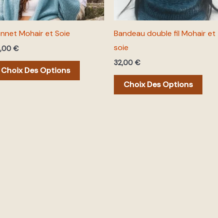
peuvent
peu
être
être
nnet Mohair et Soie
Bandeau double fil Mohair et
choisies
choi
soie
4,00
€
sur
sur
32,00
€
la
la
Choix Des Options
page
pag
Choix Des Options
du
du
produit
prod