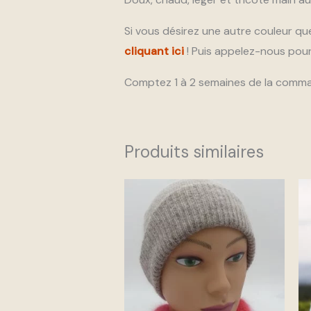
Si vous désirez une autre couleur qu
cliquant ici
! Puis appelez-nous pour
Comptez 1 à 2 semaines de la command
Produits similaires
Ce
produit
a
plusieurs
variations.
Les
options