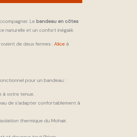
ccompagner. Le
bandeau en côtes
ce naturelle et un confort inégalé.
 provient de deux fermes :
Alice
à
 fonctionnel pour un bandeau :
 à votre tenue.
deau de s’adapter confortablement à
’isolation thermique du Mohair.
 et douceur tout l’hiver.