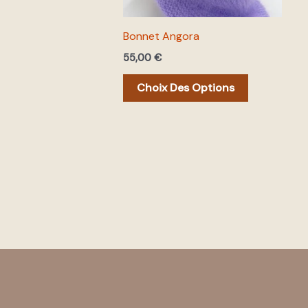
peuvent
être
Bonnet Angora
choisies
55,00
€
sur
la
Choix Des Options
page
du
produit