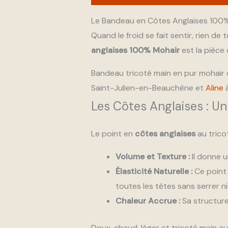
Le Bandeau en Côtes Anglaises 100% 
Quand le froid se fait sentir, rien de 
anglaises 100% Mohair
est la pièce 
Bandeau tricoté main en pur mohair 
Saint-Julien-en-Beauchêne et
Aline
à
Les Côtes Anglaises : Un
Le point en
côtes anglaises
au trico
Volume et Texture :
Il donne u
Élasticité Naturelle :
Ce point 
toutes les têtes sans serrer ni 
Chaleur Accrue :
Sa structure 
Doux, chaud, léger et tricoté main a