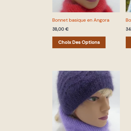
peuvent
être
Bonnet basique en Angora
Bo
choisies
38,00
€
3
sur
la
Choix Des Options
page
du
produit
Ce
produit
a
plusieurs
variations.
Les
options