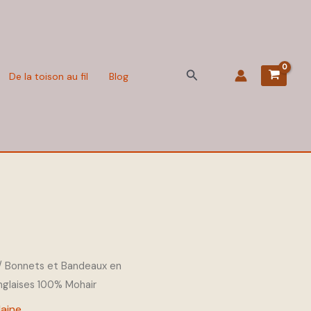
Rechercher
De la toison au fil
Blog
/
Bonnets et Bandeaux en
nglaises 100% Mohair
laine