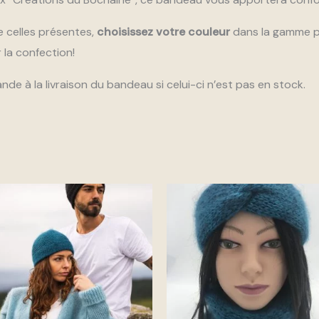
e celles présentes,
choisissez votre couleur
dans la gamme p
 la confection!
e à la livraison du bandeau si celui-ci n’est pas en stock.
Ce
Ce
produit
prod
a
a
plusieurs
plus
variations.
vari
Les
Les
options
opti