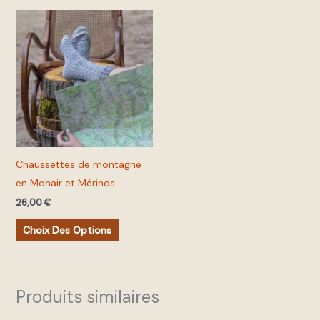
Ce
produit
a
plusieurs
variations.
Les
options
peuvent
Chaussettes de montagne
être
en Mohair et Mérinos
choisies
26,00
€
sur
la
Choix Des Options
page
du
produit
Produits similaires