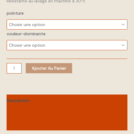
Résistante au lavage en machine à 30°c
pointure
couleur-dominante
Ajouter Au Panier
Description
Informations complémentaires
Avis (0)