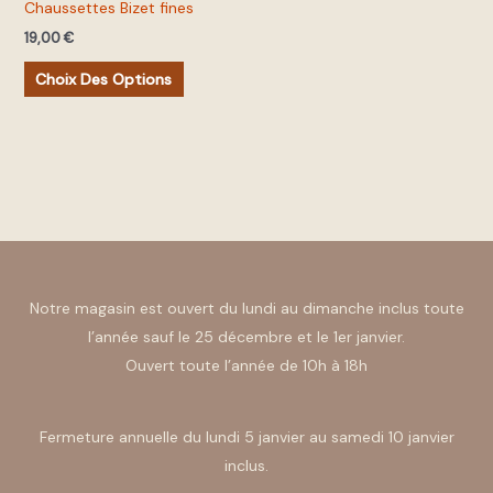
Chaussettes Bizet fines
être
19,00
€
choisies
sur
Choix Des Options
la
page
du
produit
Notre magasin est ouvert du lundi au dimanche inclus toute
l’année sauf le 25 décembre et le 1er janvier.
Ouvert toute l’année de 10h à 18h
Fermeture annuelle du lundi 5 janvier au samedi 10 janvier
inclus.