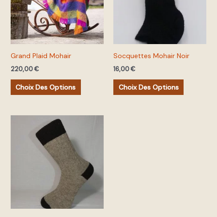
variations.
variations.
Les
Les
options
options
peuvent
peuvent
Grand Plaid Mohair
Socquettes Mohair Noir
être
être
220,00
€
16,00
€
choisies
choisies
sur
sur
Choix Des Options
Choix Des Options
la
la
page
page
du
du
Ce
produit
produit
produit
a
plusieurs
variations.
Les
options
peuvent